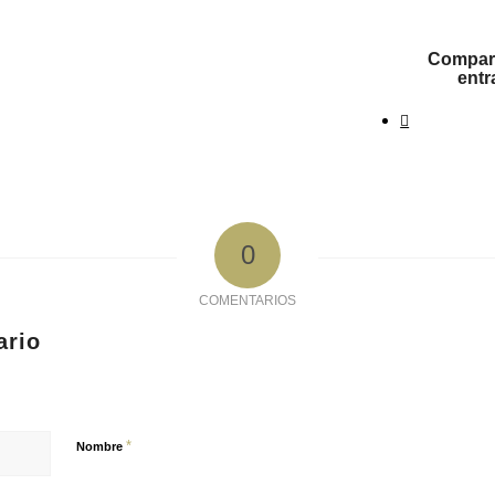
Compart
entr
0
COMENTARIOS
ario
*
Nombre