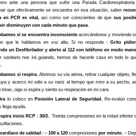
ero ante una persona que sufre una Parada Cardiorespiratori
ar que efectivamente se encuentra en esa situación, saber
recon
a en PCR es vital,
así como ser conscientes de que
sus posibi
vir disminuyen con cada minuto que pasa
.
bamos si se encuentra inconsciente
acercándonos y moviendo s
po que le hablamos en voz alta. Si no responde :
Grito pidie
ando un Desfibrilador y alerto al 112 con teléfono en modo mano
r sanitario nos irá guiando, hemos de hacerle caso en todo lo q
.
bamos si respira
. Abrimos su vía aérea, retirar cualquier objeto, f
ruya y acerco mi odio a su nariz al tiempo que miro a su pecho, as
 tórax, oigo si espira y siento su respiración en mi cara.
ira
lo coloco en
Posición Lateral de Seguridad.
Re-evalúo con
 llega ayuda.
espira inicio RCP : 30/2.
Treinta compresiones en la mitad inferior 
suflaciones.
cardíaco de calidad
: –
100 a 120
compresiones
por minuto
. – De