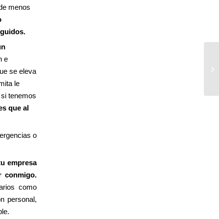
de menos
o
eguidos.
un
n e
que se eleva
mita le
 si tenemos
es que al
mergencias o
 tu empresa
ar conmigo.
arios como
on personal,
sible.