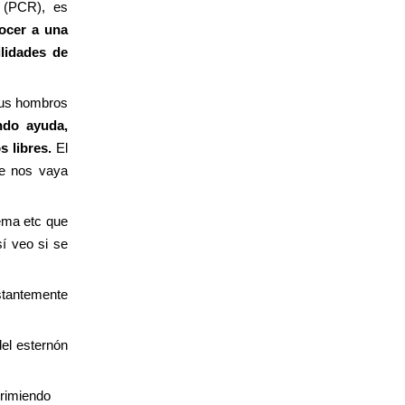
a (PCR), es
ocer a una
lidades de
us hombros
ndo ayuda,
s libres.
El
ue nos vaya
lema etc que
í veo si se
stantemente
del esternón
primiendo