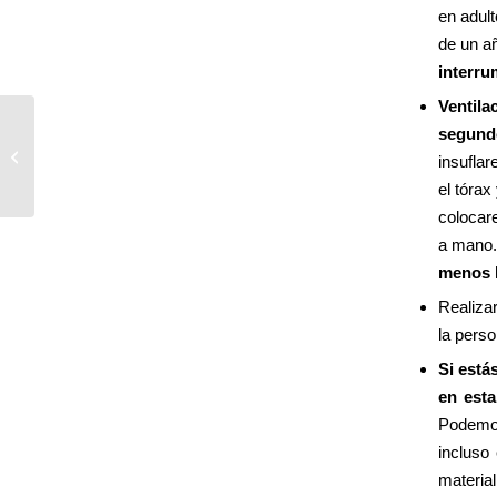
en adul
de un a
interru
Ventila
segund
Madre ayer, hoy y
insufla
mañana serán tus días.
el tórax
colocar
a mano
menos 
Realizar
la pers
Si está
en esta
Podemos
incluso
mate