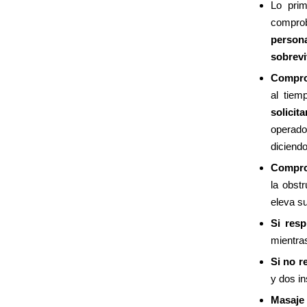
Lo prim
comprob
person
sobrevi
Compro
al tiem
solicit
operado
diciendo
Compro
la obst
eleva su
Si resp
mientras
Si no r
y dos in
Masaje 