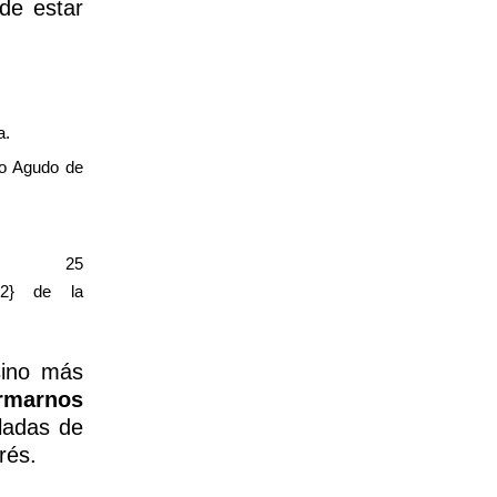
de estar
a.
to Agudo de
 25
e92} de la
sino más
ormarnos
ladas de
rés.