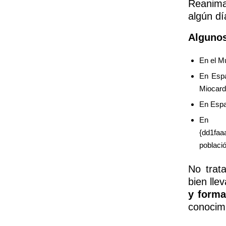
Reanima
algún dí
Algunos
En el M
En Espa
Miocard
En Espa
E
{dd1fa
poblaci
No trat
bien lle
y forma
conocimi