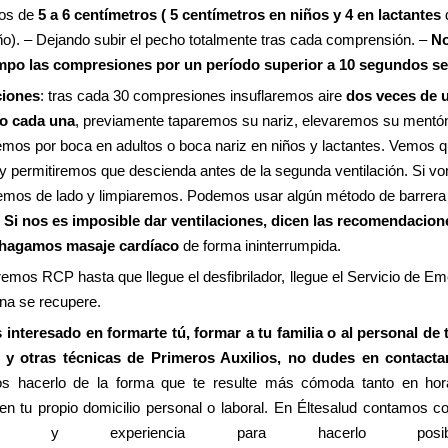
tos de
5 a 6 centímetros ( 5 centímetros en niños y 4 en lactantes
ño). – Dejando subir el pecho totalmente tras cada comprensión. –
N
mpo las compresiones por un período superior a 10 segundos s
ciones
: tras cada 30 compresiones insuflaremos aire
dos veces de 
o cada una
, previamente taparemos su nariz, elevaremos su mentó
remos por boca en adultos o boca nariz en niños y lactantes. Vemos 
 y permitiremos que descienda antes de la segunda ventilación. Si vo
emos de lado y limpiaremos. Podemos usar algún método de barrera
.
Si nos es imposible dar ventilaciones, dicen las recomendacion
hagamos masaje cardíaco
de forma ininterrumpida.
emos RCP hasta que llegue el desfibrilador, llegue el Servicio de E
ona se recupere.
s interesado en formarte tú, formar a tu familia o al personal de
 y otras técnicas de Primeros Auxilios, no dudes en contact
 hacerlo de la forma que te resulte más cómoda tanto en hor
 en tu propio domicilio personal o laboral. En Éltesalud contamos c
rial y experiencia para hacerlo po