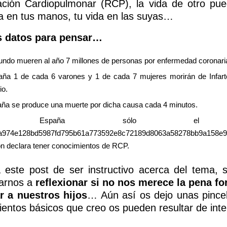
ción Cardiopulmonar (RCP), la vida de otro pue
a en tus manos, tu vida en las suyas…
 datos para pensar…
undo mueren al año 7 millones de personas por enfermedad coronari
ña 1 de cada 6 varones y 1 de cada 7 mujeres morirán de Infar
io.
ña se produce una muerte por dicha causa cada 4 minutos.
n España sólo el
aa974e128bd5987fd795b61a773592e8c72189d8063a58278bb9a158
ón declara tener conocimientos de RCP.
a este post de ser instructivo acerca del tema, 
varnos a
reflexionar si no nos merece la pena f
r a nuestros hijos
… Aún así os dejo unas pince
entos básicos que creo os pueden resultar de inte